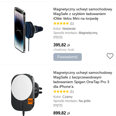
Magnetyczny uchwyt samochodowy
MagSafe z szybkim ładowaniem
iOttie Velox Mini na torpedę
(1)
Kolor:
Niebieski
Sposób montażu:
Magnetyczny,
więcej
Przyssawka, uniwersalny
Rodzaj uchwytu:
Uchwyty drogowe,
395,82
zł
uniwersalny
Typ:
chwilowy brak
Magnetyczny, Z ładowaniem,
Automobilowy, Bezprzewodowy, Szybkie
Powiadomić
/Quick Charge
Najważniejsze cechy:
Szybkie ładowanie,
Niezawodne mocowanie, Regulowany kąt
nachylenia, Niezawodny i trwały
Magnetyczny uchwyt samochodowy
MagSafe z bezprzewodowym
ładowaniem Spigen OneTap Pro 3
dla iPhone'a
(1)
Kolor:
Czarny
Sposób montażu:
Na grille
więcej
Typ:
MagSafe Akcesoria, Automobilowy
Najważniejsze cechy:
Kompaktowa
899,82
zł
obudowa, Projekt magnetyczny,