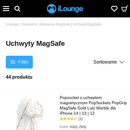
iLounge
|
Akcesoria
|
Akcesoria MagSafe
|
Uchwyty MagSafe
Uchwyty MagSafe
Filtry
Sortowanie
44 produktu
Popsocket z uchwytem
magnetycznym PopSockets PopGrip
MagSafe Gold Lutz Marble dla
iPhone 14 | 13 | 12
(3)
Kolor:
biały, Złoty