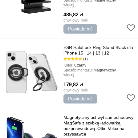
Sposób montażu:
Magnetyczny,
więcej
uniwersalny
Rodzaj uchwytu:
uniwersalny,
485,82
zł
Gospodarstwo domowe
Najważniejsze cechy:
chwilowy brak
Szybka instalacja,
Połączenie magnetyczne MagSafe,
Powiadomić
Minimalistyczny design, Może być
używany jako stojak
ESR HaloLock Ring Stand Black dla
iPhone 15 | 14 | 13 | 12
(1)
Kolor:
Czarny
Sposób montażu:
Magnetyczny
więcej
Rodzaj uchwytu:
uniwersalny, Z
pierścieniem
179,82
zł
Najważniejsze cechy:
Szybka instalacja,
Może być używany jako stojak,
chwilowy brak
Nowoczesny design
Powiadomić
Magnetyczny uchwyt samochodowy
MagSafe z szybką ładowarką
bezprzewodową iOttie Velox na
przyssawce