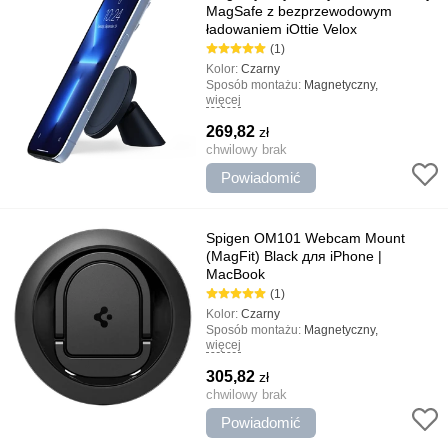
MagSafe z bezprzewodowym
ładowaniem iOttie Velox
(1)
Kolor:
Czarny
Sposób montażu:
Magnetyczny,
więcej
uniwersalny
Rodzaj uchwytu:
Uchwyty drogowe,
269,82
zł
uniwersalny
Typ:
chwilowy brak
Magnetyczny, Z ładowaniem,
Automobilowy, Bezprzewodowy
Powiadomić
Najważniejsze cechy:
Niezawodne
mocowanie, Regulowany kąt nachylenia,
Niezawodny i trwały
Spigen OM101 Webcam Mount
(MagFit) Black для iPhone |
MacBook
(1)
Kolor:
Czarny
Sposób montażu:
Magnetyczny,
więcej
uniwersalny
Rodzaj uchwytu:
Gospodarstwo domowe,
305,82
zł
Do MacBook
Najważniejsze cechy:
chwilowy brak
Szybka instalacja,
Połączenie magnetyczne MagSafe,
Powiadomić
Minimalistyczny design, Może być
używany jako stojak