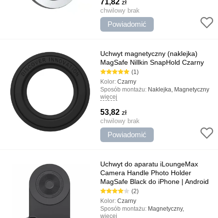
71,82
zł
Najważniejsze cechy:
Szybka instalacja,
Minimalistyczny design, Może być
chwilowy brak
używany jako stojak
Powiadomić
Uchwyt magnetyczny (naklejka)
MagSafe Nillkin SnapHold Czarny
(1)
Kolor:
Czarny
Sposób montażu:
Naklejka, Magnetyczny
więcej
Rodzaj uchwytu:
Gospodarstwo domowe
Najważniejsze cechy:
Połączenie
53,82
zł
magnetyczne MagSafe, Niezawodne
mocowanie, Prosta instalacja
chwilowy brak
Powiadomić
Uchwyt do aparatu iLoungeMax
Camera Handle Photo Holder
MagSafe Black do iPhone | Android
(2)
Kolor:
Czarny
Sposób montażu:
Magnetyczny,
więcej
uniwersalny