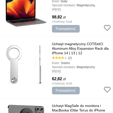
Kolor:
biały
Sposób montażu:
Magnetyczny,
więcej
uniwersalny
Rodzaj uchwytu:
Gospodarstwo domowe,
98,82
zł
Do MacBook
Najważniejsze cechy:
chwilowy brak
Połączenie
magnetyczne MagSafe, Minimalistyczny
Powiadomić
design, Projekt jakości
Uchwyt magnetyczny COTEetCI
Aluminum Alloy Expansion Rack dla
iPhone 14 | 13 | 12
(2)
Kolor:
Srebro
Sposób montażu:
Magnetyczny
więcej
Rodzaj uchwytu:
Gospodarstwo domowe
Najważniejsze cechy:
Szybka instalacja,
62,82
zł
Magnetyczne mocowanie, Minimalistyczny
design
chwilowy brak
Powiadomić
Uchwyt MagSafe do monitora i
MacBooka iOttie Terus do iPhone