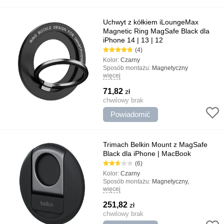
Uchwyt z kółkiem iLoungeMax
Magnetic Ring MagSafe Black dla
iPhone 14 | 13 | 12
(4)
Kolor:
Czarny
Sposób montażu:
Magnetyczny
więcej
Rodzaj uchwytu:
Z pierścieniem,
uniwersalny
71,82
zł
Najważniejsze cechy:
Szybka instalacja,
Minimalistyczny design, Może być
chwilowy brak
używany jako stojak
Powiadomić
Trimach Belkin Mount z MagSafe
Black dla iPhone | MacBook
(6)
Kolor:
Czarny
Sposób montażu:
Magnetyczny,
więcej
uniwersalny
Rodzaj uchwytu:
Gospodarstwo domowe,
251,82
zł
Do MacBook
Najważniejsze cechy:
chwilowy brak
Minimalistyczny
design, Projekt jakości, Połączenie