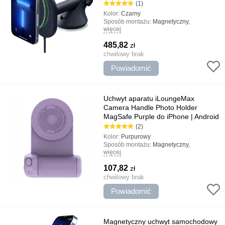
(1)
Kolor:
Czarny
Sposób montażu:
Magnetyczny,
więcej
Przyssawka, uniwersalny
Rodzaj uchwytu:
Uchwyty drogowe,
485,82
zł
uniwersalny
Typ:
chwilowy brak
Automobilowy, Bezprzewodowy,
Szybkie /Quick Charge, Magnetyczny, Z
Powiadomić
ładowaniem
Najważniejsze cechy:
Szybkie ładowanie,
Niezawodne mocowanie, Niezawodny i
trwały
Uchwyt aparatu iLoungeMax
Camera Handle Photo Holder
MagSafe Purple do iPhone | Android
(2)
Kolor:
Purpurowy
Sposób montażu:
Magnetyczny,
więcej
uniwersalny
Rodzaj uchwytu:
Gospodarstwo domowe
107,82
zł
Najważniejsze cechy:
Projekt jakości,
Minimalistyczny design, Wygodny stojak
chwilowy brak
Powiadomić
Magnetyczny uchwyt samochodowy