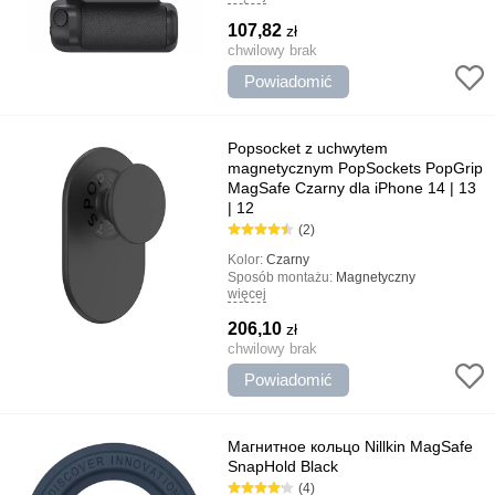
Rodzaj uchwytu:
Gospodarstwo domowe
107,82
zł
Najważniejsze cechy:
Wysokiej jakości
konstrukcja, Minimalistyczny design,
chwilowy brak
Wygodny stojak
Powiadomić
Popsocket z uchwytem
magnetycznym PopSockets PopGrip
MagSafe Czarny dla iPhone 14 | 13
| 12
(2)
Kolor:
Czarny
Sposób montażu:
Magnetyczny
więcej
Rodzaj uchwytu:
Popsocket, uniwersalny
Najważniejsze cechy:
Może być używany
206,10
zł
jako stojak, Szybka instalacja, Łatwa i
prosta konstrukcja, Uchwyt magnetyczny
chwilowy brak
Powiadomić
Магнитное кольцо Nillkin MagSafe
SnapHold Black
(4)