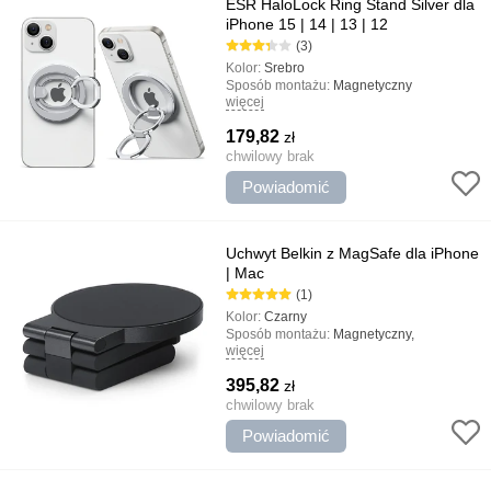
ESR HaloLock Ring Stand Silver dla
iPhone 15 | 14 | 13 | 12
(3)
Kolor:
Srebro
Sposób montażu:
Magnetyczny
więcej
Rodzaj uchwytu:
Z pierścieniem,
uniwersalny
179,82
zł
Najważniejsze cechy:
Nowoczesny
design, Szybka instalacja, Może być
chwilowy brak
używany jako stojak
Powiadomić
Uchwyt Belkin z MagSafe dla iPhone
| Mac
(1)
Kolor:
Czarny
Sposób montażu:
Magnetyczny,
więcej
uniwersalny
Rodzaj uchwytu:
Gospodarstwo domowe,
395,82
zł
Do MacBook
Najważniejsze cechy:
chwilowy brak
Projekt jakości,
Połączenie magnetyczne MagSafe,
Powiadomić
Minimalistyczny design