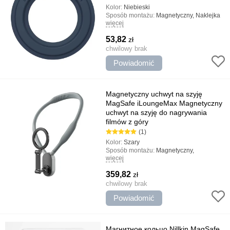
Kolor:
Niebieski
Sposób montażu:
Magnetyczny, Naklejka
więcej
Rodzaj uchwytu:
Gospodarstwo domowe
Najważniejsze cechy:
Niezawodne
53,82
zł
mocowanie, Prosta instalacja, Połączenie
magnetyczne MagSafe
chwilowy brak
Powiadomić
Magnetyczny uchwyt na szyję
MagSafe iLoungeMax Magnetyczny
uchwyt na szyję do nagrywania
filmów z góry
(1)
Kolor:
Szary
Sposób montażu:
Magnetyczny,
więcej
uniwersalny
Rodzaj uchwytu:
Gospodarstwo domowe,
359,82
zł
uniwersalny
Najważniejsze cechy:
chwilowy brak
Magnetyczne
mocowanie, Regulowany kąt nachylenia,
Powiadomić
Wygodny projekt, Uniwersalna
kompatybilność
Магнитное кольцо Nillkin MagSafe