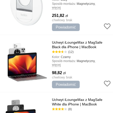
Sposób montażu:
Magnetyczny,
więcej
uniwersalny
Rodzaj uchwytu:
Gospodarstwo domowe,
251,82
zł
Do MacBook
Najważniejsze cechy:
chwilowy brak
Projekt jakości,
Połączenie magnetyczne MagSafe,
Powiadomić
Minimalistyczny design
Uchwyt iLoungeMax z MagSafe
Black dla iPhone | MacBook
(12)
Kolor:
Czarny
Sposób montażu:
Magnetyczny,
więcej
uniwersalny
Rodzaj uchwytu:
Gospodarstwo domowe,
98,82
zł
Do MacBook
Najważniejsze cechy:
chwilowy brak
Projekt jakości,
Połączenie magnetyczne MagSafe,
Powiadomić
Minimalistyczny design
Uchwyt iLoungeMax z MagSafe
White dla iPhone | MacBook
(8)