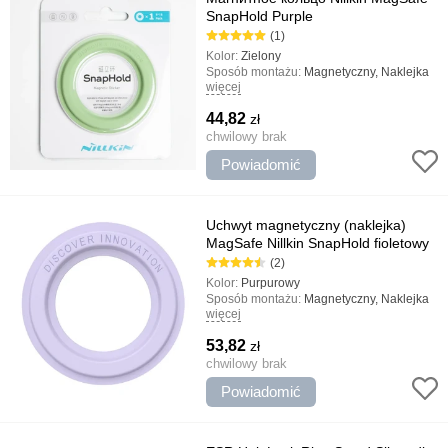
SnapHold Purple
(1)
Kolor:
Zielony
Sposób montażu:
Magnetyczny, Naklejka
więcej
Rodzaj uchwytu:
Gospodarstwo domowe
Najważniejsze cechy:
Niezawodne
44,82
zł
mocowanie, Prosta instalacja, Połączenie
magnetyczne MagSafe
chwilowy brak
Powiadomić
Uchwyt magnetyczny (naklejka)
MagSafe Nillkin SnapHold fioletowy
(2)
Kolor:
Purpurowy
Sposób montażu:
Magnetyczny, Naklejka
więcej
Rodzaj uchwytu:
Gospodarstwo domowe
Najważniejsze cechy:
Połączenie
53,82
zł
magnetyczne MagSafe, Niezawodne
mocowanie, Prosta instalacja
chwilowy brak
Powiadomić