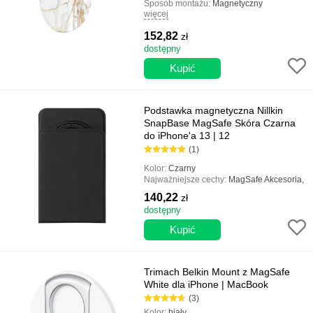
Sposób montażu:
Magnetyczny
więcej
Rodzaj uchwytu:
Popsocket, uniwersalny
Najważniejsze cechy:
Szybka instalacja,
152,82
zł
Łatwa i prosta konstrukcja, Projekt
magnetyczny, Może być używany jako
dostępny
stojak
Podstawka magnetyczna Nillkin
SnapBase MagSafe Skóra Czarna
do iPhone'a 13 | 12
(1)
Kolor:
Czarny
Najważniejsze cechy:
MagSafe Akcesoria,
Materiał jakościowy, Wygodny stojak
140,22
zł
dostępny
Trimach Belkin Mount z MagSafe
White dla iPhone | MacBook
(3)
Kolor:
biały