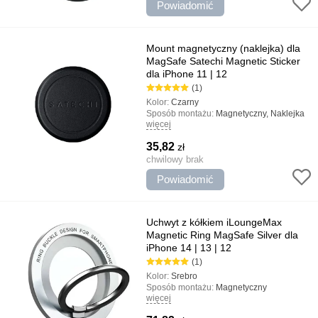
Powiadomić
magnetyczne MagSafe
Mount magnetyczny (naklejka) dla
MagSafe Satechi Magnetic Sticker
dla iPhone 11 | 12
(1)
Kolor:
Czarny
Sposób montażu:
Magnetyczny, Naklejka
więcej
Rodzaj uchwytu:
uniwersalny
Najważniejsze cechy:
Skórzana
35,82
zł
podszewka na górnym panelu, Stylowy
dodatek do pojawienia się smartfona,
chwilowy brak
Wygodna i solidna konstrukcja
Powiadomić
Uchwyt z kółkiem iLoungeMax
Magnetic Ring MagSafe Silver dla
iPhone 14 | 13 | 12
(1)
Kolor:
Srebro
Sposób montażu:
Magnetyczny
więcej
Rodzaj uchwytu:
Z pierścieniem,
uniwersalny