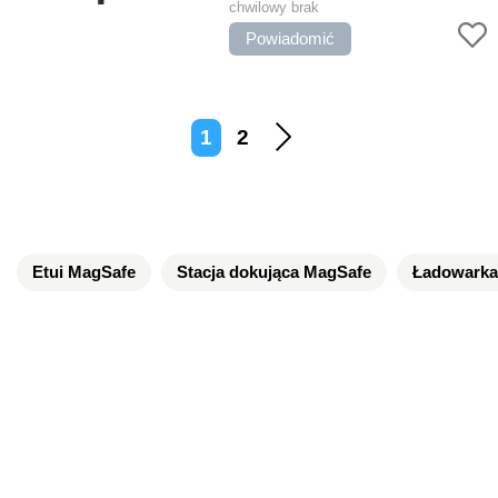
Niezawodne mocowanie
chwilowy brak
Powiadomić
1
2
Etui MagSafe
Stacja dokująca MagSafe
Ładowarka