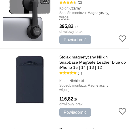
(2)
Kolor:
Czarny
Sposób montażu:
Magnetyczny,
więcej
uniwersalny
Rodzaj uchwytu:
Gospodarstwo domowe,
395,82
zł
Do MacBook
Najważniejsze cechy:
chwilowy brak
Projekt jakości,
Połączenie magnetyczne MagSafe,
Powiadomić
Minimalistyczny design
Stojak magnetyczny Nillkin
SnapBase MagSafe Leather Blue do
iPhone 15 | 14 | 13 | 12
(1)
Kolor:
Niebieski
Sposób montażu:
Magnetyczny
więcej
Rodzaj uchwytu:
Z pierścieniem
Najważniejsze cechy:
Materiał jakościowy,
116,82
zł
Wygodny stojak, MagSafe Akcesoria
chwilowy brak
Powiadomić