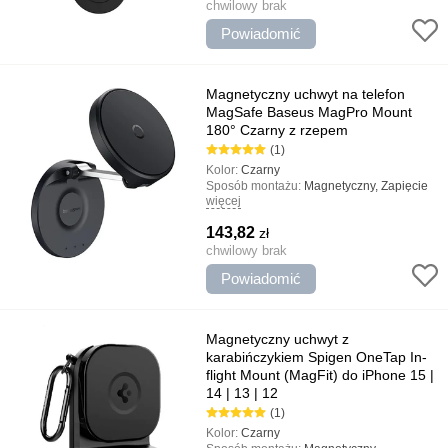
design
chwilowy brak
Powiadomić
Magnetyczny uchwyt na telefon
MagSafe Baseus MagPro Mount
180° Czarny z rzepem
(1)
Kolor:
Czarny
Sposób montażu:
Magnetyczny, Zapięcie
więcej
na rzep, uniwersalny
Rodzaj uchwytu:
Gospodarstwo domowe,
143,82
zł
uniwersalny
Najważniejsze cechy:
chwilowy brak
Obrót o 180°,
Wytrzymuje obciążenie do 1,5 kg, Klej bez
Powiadomić
oznakowania, Łatwa instalacja
Magnetyczny uchwyt z
karabińczykiem Spigen OneTap In-
flight Mount (MagFit) do iPhone 15 |
14 | 13 | 12
(1)
Kolor:
Czarny