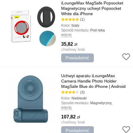
iLoungeMax MagSafe Popsocket
Magnetyczny uchwyt Popsocket
White dla iPhone
(1)
Kolor:
biały
Sposób montażu:
Pod ręką
więcej
Rodzaj uchwytu:
Gospodarstwo domowe
Najważniejsze cechy:
Łatwa i prosta
35,82
zł
konstrukcja, Uchwyt magnetyczny,
Uniwersalny stojak, Szybka instalacja
chwilowy brak
Powiadomić
Uchwyt aparatu iLoungeMax
Camera Handle Photo Holder
MagSafe Blue do iPhone | Android
(3)
Kolor:
Niebieski
Sposób montażu:
Magnetyczny,
więcej
uniwersalny
Rodzaj uchwytu:
Gospodarstwo domowe
107,82
zł
Najważniejsze cechy:
Projekt jakości,
Minimalistyczny design, Wygodny stojak
chwilowy brak
Powiadomić