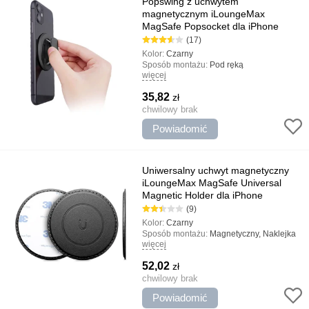
Popswing z uchwytem
magnetycznym iLoungeMax
MagSafe Popsocket dla iPhone
(17)
Kolor:
Czarny
Sposób montażu:
Pod ręką
więcej
Rodzaj uchwytu:
Gospodarstwo domowe,
Popsocket
35,82
zł
Najważniejsze cechy:
Uniwersalny stojak,
Szybka instalacja, Łatwa i prosta
chwilowy brak
konstrukcja, Uchwyt magnetyczny
Powiadomić
Uniwersalny uchwyt magnetyczny
iLoungeMax MagSafe Universal
Magnetic Holder dla iPhone
(9)
Kolor:
Czarny
Sposób montażu:
Magnetyczny, Naklejka
więcej
Rodzaj uchwytu:
Gospodarstwo domowe,
uniwersalny
52,02
zł
Najważniejsze cechy:
Łatwa i prosta
konstrukcja, Mała waga, Małe wymiary i
chwilowy brak
waga, Proste przyklejanie
Powiadomić