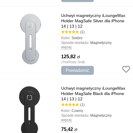
Uchwyt magnetyczny iLoungeMax
Holder MagSafe Silver dla iPhone
14 | 13 | 12
(1)
Kolor:
Srebro
Sposób montażu:
Magnetyczny
więcej
Rodzaj uchwytu:
Gospodarstwo domowe
Najważniejsze cechy:
Posiadacz - stojak,
125,82
zł
Magnetyczne mocowanie, Minimalistyczny
design
chwilowy brak
Powiadomić
Uchwyt magnetyczny iLoungeMax
Holder MagSafe Black dla iPhone
14 | 13 | 12
(1)
Kolor:
Czarny
Sposób montażu:
Magnetyczny
więcej
Rodzaj uchwytu:
Gospodarstwo domowe
Najważniejsze cechy:
Posiadacz - stojak,
75,42
zł
Magnetyczne mocowanie, Minimalistyczny