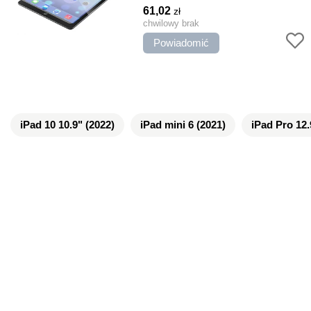
Oleofobiczny, Pełny ekran
61,02
zł
chwilowy brak
Powiadomić
iPad 10 10.9" (2022)
iPad mini 6 (2021)
iPad Pro 12.