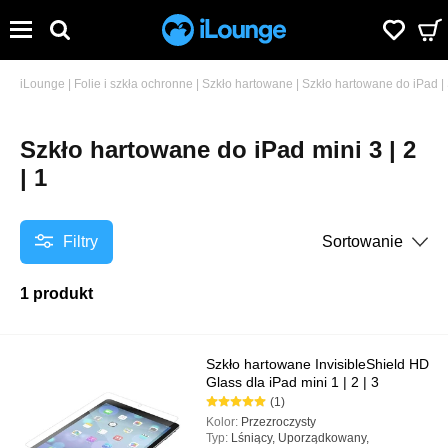
iLounge
|
Folie i szkła ochronne
|
Szkło hartowane
|
Szkło hartowane do iPad
|
Szkło hartowane do iPad mini 3 | 2
| 1
Filtry
Sortowanie
1 produkt
Szkło hartowane InvisibleShield HD
Glass dla iPad mini 1 | 2 | 3
(1)
Kolor:
Przezroczysty
Typ:
Lśniący, Uporządkowany,