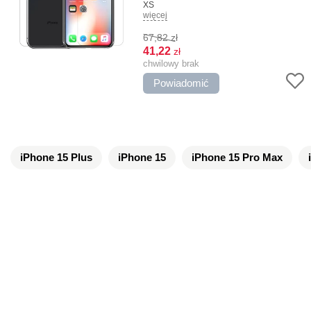
XS
więcej
Kolor:
Przezroczysty
Typ:
Matowy, Na tylnym panelu,
67,82
zł
Oleofobiczny
41,22
zł
chwilowy brak
Powiadomić
iPhone 15 Plus
iPhone 15
iPhone 15 Pro Max