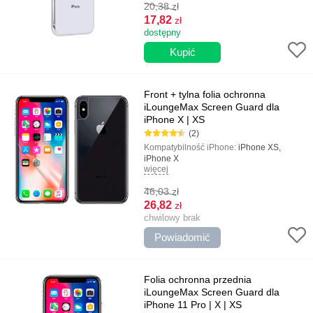
20,38
zł
Najważniejsze cechy:
Ochrona zarysowań
i zarysowania, Przezroczysta tekstura
17,82
zł
dostępny
Front + tylna folia ochronna
iLoungeMax Screen Guard dla
iPhone X | XS
(2)
Kompatybilność iPhone:
iPhone XS,
iPhone X
więcej
Kolor:
Przezroczysty
Typ:
Lśniący, Na tylnym panelu
46,03
zł
Najważniejsze cechy:
Ochrona całego
korpusu, Ochrona zarysowania i błota,
26,82
zł
Doskonała kompatybilność, Łatwa
chwilowy brak
instalacja
Powiadomić
Folia ochronna przednia
iLoungeMax Screen Guard dla
iPhone 11 Pro | X | XS