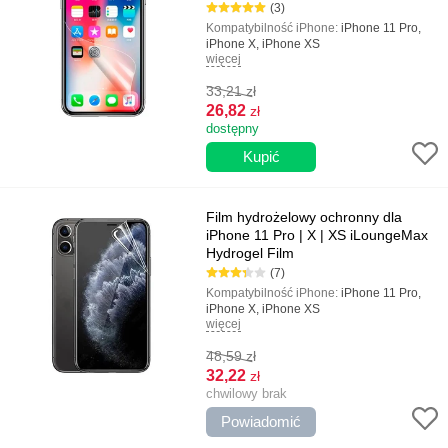
(3)
Kompatybilność iPhone:
iPhone 11 Pro,
iPhone X, iPhone XS
więcej
Kolor:
Przezroczysty
Typ:
Lśniący, Pełny ekran
33,21
zł
Najważniejsze cechy:
Łatwa instalacja,
Obrona pełnoekranowa, Odporność na
26,82
zł
zarysowania i uszkodzenia
dostępny
Film hydrożelowy ochronny dla
iPhone 11 Pro | X | XS iLoungeMax
Hydrogel Film
(7)
Kompatybilność iPhone:
iPhone 11 Pro,
iPhone X, iPhone XS
więcej
Kolor:
Przezroczysty
Typ:
Hydrożel, Lśniący, Oleofobiczny,
48,59
zł
Pełny ekran
Najważniejsze cechy:
Automatyczne
32,22
zł
zadrapanie, Wysoka wytrzymałość i
chwilowy brak
doskonała jakość, Powłoka hydrożelowa,
Powiadomić
Błyszcząca powierzchnia, Samoprzylepna