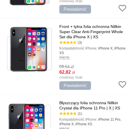
chwilowy brak
Powiadomić
Front + tylna folia ochronna Nillkin
Super Clear Anti-Fingerprint Whole
Set dla iPhone X | XS
(3)
Kompatybilność iPhone:
iPhone X, iPhone
XS
więcej
Kolor:
Przezroczysty
Typ:
Lśniący, Oleofobiczny
66,54
zł
62,82
zł
chwilowy brak
Powiadomić
Błyszczący folia ochronna Nillkin
Crystal dla iPhone 11 Pro | X | XS
(1)
Kompatybilność iPhone:
iPhone 11 Pro,
iPhone X, iPhone XS
więcej
Kolor:
Przezroczysty