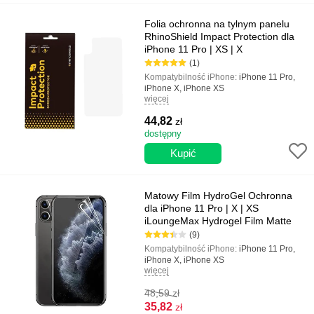
Folia ochronna na tylnym panelu
RhinoShield Impact Protection dla
iPhone 11 Pro | XS | X
(1)
Kompatybilność iPhone:
iPhone 11 Pro,
iPhone X, iPhone XS
więcej
Kolor:
Przezroczysty
Typ:
Lśniący, Na tylnym panelu,
44,82
zł
Oleofobiczny
dostępny
Matowy Film HydroGel Ochronna
dla iPhone 11 Pro | X | XS
iLoungeMax Hydrogel Film Matte
(9)
Kompatybilność iPhone:
iPhone 11 Pro,
iPhone X, iPhone XS
więcej
Kolor:
Przezroczysty
Typ:
Hydrożel, Matowy, Oleofobiczny,
48,59
zł
Pełny ekran
Najważniejsze cechy:
Wysoka
35,82
zł