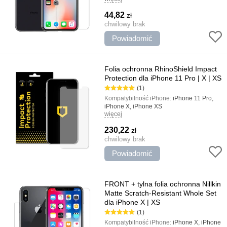
Typ:
Oleofobiczny, Lśniący, Antyrefleksyjny
44,82
zł
chwilowy brak
Powiadomić
Folia ochronna RhinoShield Impact
Protection dla iPhone 11 Pro | X | XS
(1)
Kompatybilność iPhone:
iPhone 11 Pro,
iPhone X, iPhone XS
więcej
Kolor:
Przezroczysty
Typ:
Oleofobiczny, Lśniący
230,22
zł
chwilowy brak
Powiadomić
FRONT + tylna folia ochronna Nillkin
Matte Scratch-Resistant Whole Set
dla iPhone X | XS
(1)
Kompatybilność iPhone:
iPhone X, iPhone