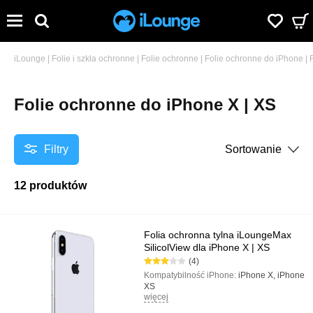
iLounge
|
Folie i szkła ochronne
|
Folie ochronne
|
Folie ochronne do iPhone
|
Folie ochronne do iPhone X | XS
Filtry
Sortowanie
12 produktów
Folia ochronna tylna iLoungeMax
SilicolView dla iPhone X | XS
(4)
Kompatybilność iPhone:
iPhone X, iPhone
XS
więcej
Kolor:
Przezroczysty
Typ:
Lśniący, Na tylnym panelu