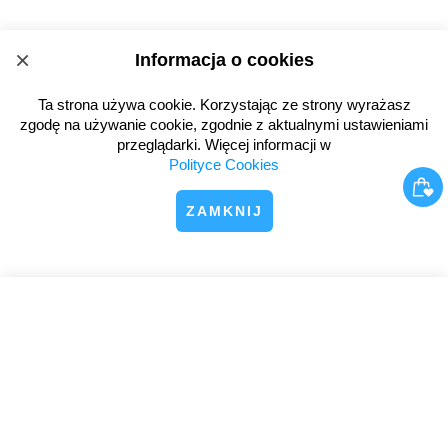
×
Informacja o cookies
Ta strona używa cookie. Korzystając ze strony wyrażasz
zgodę na używanie cookie, zgodnie z aktualnymi ustawieniami
przeglądarki. Więcej informacji w
Polityce Cookies
ZAMKNIJ
×
Kod rabatowy 10 zł na pierwsze zamówienie
tutaj!
SUBSKRYBUJ
Nie jestem zainteresowany