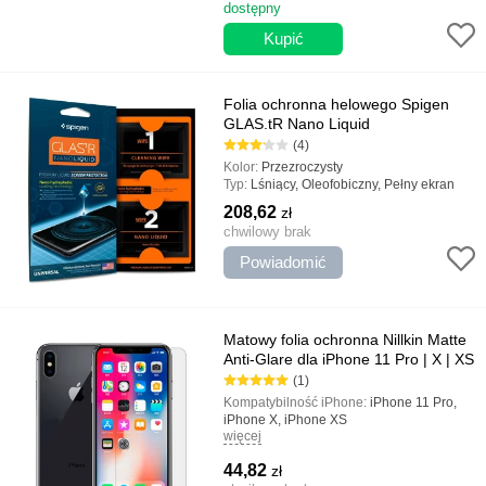
wytrzymałość i doskonała jakość, Powłoka
dostępny
hydrożelowa, Powłoka matowa,
Samoprzylepna, Automatyczne
zadrapanie
Folia ochronna helowego Spigen
GLAS.tR Nano Liquid
(4)
Kolor:
Przezroczysty
Typ:
Lśniący, Oleofobiczny, Pełny ekran
208,62
zł
chwilowy brak
Powiadomić
Matowy folia ochronna Nillkin Matte
Anti-Glare dla iPhone 11 Pro | X | XS
(1)
Kompatybilność iPhone:
iPhone 11 Pro,
iPhone X, iPhone XS
więcej
Kolor:
Przezroczysty
Typ:
Oleofobiczny, Antyrefleksyjny, Matowy
44,82
zł