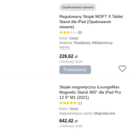
Opakowanie otwarte
Regulowany Stojak MOFT X Tablet
Stand dla iPad (Opakowanie
otwarte)
(8)
Kolor:
Szary
Materiał:
Plastikowy, Włókienniczy
więcej
Typ:
Stojaki
Najważniejsze cechy:
Regulowany kąt
226,62
zł
nachylenia, Wysokiej jakości konstrukcja,
Kompaktowe rozmiary i mała waga
chwilowy brak
Powiadomić
Stojak magnetyczny iLoungeMax
Magnetic Stand 360° dla iPad Pro
12.9" M1 (2021)
(1)
Kolor:
Szary
Najważniejsze cechy:
Magnetyczne
mocowanie, Trwała konstrukcja, Stylowy
642,42
zł
wygląd
chwilowy brak