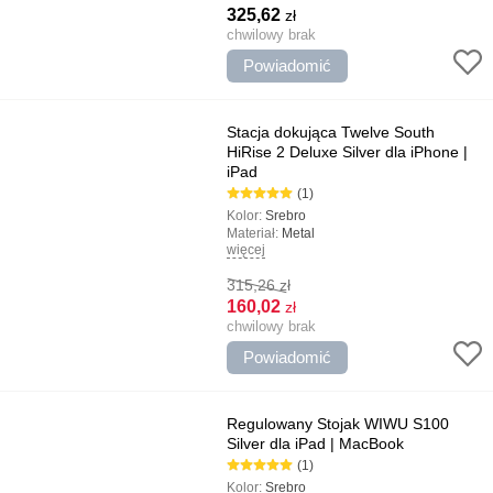
325,62
zł
chwilowy brak
Powiadomić
Stacja dokująca Twelve South
HiRise 2 Deluxe Silver dla iPhone |
iPad
(1)
Kolor:
Srebro
Materiał:
Metal
więcej
Typ:
Dok - Stacje
315,26
zł
160,02
zł
chwilowy brak
Powiadomić
Regulowany Stojak WIWU S100
Silver dla iPad | MacBook
(1)
Kolor:
Srebro