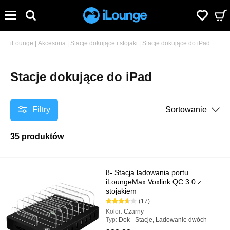
iLounge
|
Akcesoria
|
Stacje dokujące i stojaki
|
Stacje dokujące do iPad
Stacje dokujące do iPad
Filtry
Sortowanie
35 produktów
8- Stacja ładowania portu
iLoungeMax Voxlink QC 3.0 z
stojakiem
(17)
Kolor:
Czarny
Typ:
Dok - Stacje, Ładowanie dwóch
urządzeń, Ładowarki