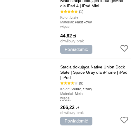
Biała stacja dokująca iLoungeMax
dla iPad 4 | iPad Mini
(1)
Kolor:
biały
Materiał:
Plastikowy
więcej
Typ:
Dok - Stacje, Lightning
44,82
zł
chwilowy brak
Powiadomić
Stacja dokująca Native Union Dock
Slate | Space Gray dla iPhone | iPad
| iPod
(9)
Kolor:
Srebro, Szary
Materiał:
Metal
więcej
Typ:
Dok - Stacje, Ładowarki
Najważniejsze cechy:
Projekt jakości
266,22
zł
chwilowy brak
Powiadomić