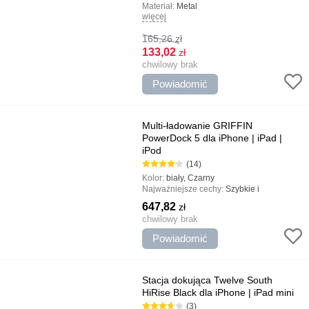
Materiał:
Metal
więcej
Typ:
Lightning, Dok - Stacje, Ładowarki
165,26
zł
133,02
zł
chwilowy brak
Powiadomić
Multi-ładowanie GRIFFIN
PowerDock 5 dla iPhone | iPad |
iPod
(14)
Kolor:
biały, Czarny
Najważniejsze cechy:
Szybkie i
bezpieczne ładowanie, Ładowanie 5 w
647,82
zł
tym samym czasie, Trwała konstrukcja
chwilowy brak
Powiadomić
Stacja dokująca Twelve South
HiRise Black dla iPhone | iPad mini
(3)