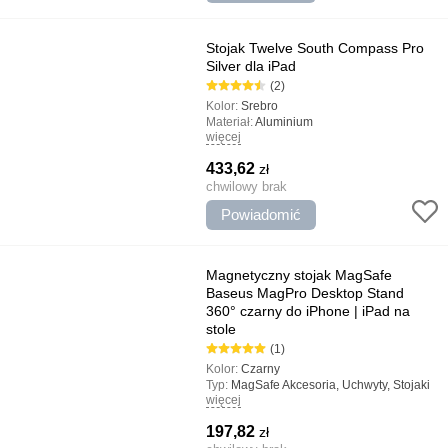
Stojak Twelve South Compass Pro
Silver dla iPad
(2)
Kolor:
Srebro
Materiał:
Aluminium
więcej
Typ:
Stojaki
Najważniejsze cechy:
Niezawodne
433,62
zł
mocowanie iPad, Kompaktowe rozmiary i
mała waga, Projekt jakości, Regulowany
chwilowy brak
stojak
Powiadomić
Magnetyczny stojak MagSafe
Baseus MagPro Desktop Stand
360° czarny do iPhone | iPad na
stole
(1)
Kolor:
Czarny
Typ:
MagSafe Akcesoria, Uchwyty, Stojaki
więcej
Najważniejsze cechy:
Obrót o 360°, Łatwa
instalacja, Niezawodne mocowanie
197,82
zł