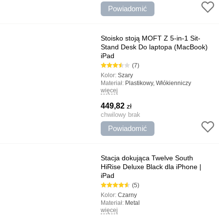
Powiadomić
Stoisko stoją MOFT Z 5-in-1 Sit-
Stand Desk Do laptopa (MacBook)
iPad
(7)
Kolor:
Szary
Materiał:
Plastikowy, Włókienniczy
więcej
Typ:
Stojaki
Najważniejsze cechy:
Kompaktowy i łatwy
449,82
zł
w użyciu, Kompaktowy i łatwy projekt,
Budowa wielopoziomowa, Wielofunkcyjny
chwilowy brak
stojak, Prosta i trwała konstrukcja,
Powiadomić
Składany design, Naprawianie MacBook
Pionowy, Utrwalenie...
Stacja dokująca Twelve South
HiRise Deluxe Black dla iPhone |
iPad
(5)
Kolor:
Czarny
Materiał:
Metal
więcej
Typ:
Dok - Stacje