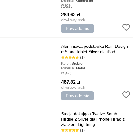
Materiał:
Aluminium
więcej
Typ:
Lightning
Najważniejsze cechy:
Szybkie urządzenia
289,62
zł
ładujące z Lightning, Regulacja
wysokości, Kompatybilność z okładkami,
chwilowy brak
Wygodny stojak
Powiadomić
Aluminiowa podstawka Rain Design
mStand tablet Silver dla iPad
(1)
Kolor:
Srebro
Materiał:
Metal
więcej
Typ:
Stojaki
467,82
zł
chwilowy brak
Powiadomić
Stacja dokująca Twelve South
HiRise 2 Silver dla iPhone | iPad z
złączem Lightning
(1)