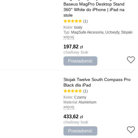
Baseus MagPro Desktop Stand
360° White do ​​iPhone | iPad na
stole
(1)
Kolor:
biały
Typ:
MagSafe Akcesoria, Uchwyty, Stojaki
więcej
Najważniejsze cechy:
Obrót o 360°, Łatwa
instalacja, Niezawodne mocowanie
197,82
zł
chwilowy brak
Powiadomić
Stojak Twelve South Compass Pro
Black dla iPad
(1)
Kolor:
Czarny
Materiał:
Aluminium
więcej
Typ:
Stojaki
Najważniejsze cechy:
Niezawodne
433,62
zł
mocowanie iPad, Kompaktowe rozmiary i
mała waga, Projekt jakości, Regulowany
chwilowy brak
stojak
Powiadomić