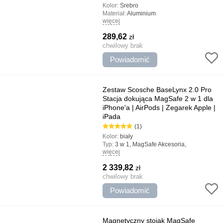
Kolor:
Srebro
Materiał:
Aluminium
więcej
Typ:
Lightning
Najważniejsze cechy:
Szybkie urządzenia
289,62
zł
ładujące z Lightning, Regulacja
wysokości, Kompatybilność z okładkami,
chwilowy brak
Wygodny stojak
Powiadomić
Zestaw Scosche BaseLynx 2.0 Pro
Stacja dokująca MagSafe 2 w 1 dla
iPhone'a | AirPods | Zegarek Apple |
iPada
(1)
Kolor:
biały
Typ:
3 w 1, MagSafe Akcesoria,
więcej
Bezprzewodowy, Szybkie /Quick Charge,
Dok - Stacje, Ładowanie Apple Watch
2 339,82
zł
Najważniejsze cechy:
Bezpieczne
ładowanie, Szybkie ładowanie,
chwilowy brak
Ładowanie 6 w tym samym czasie,
Powiadomić
Kompatybilny z akcesoriami Magsafe
Magnetyczny stojak MagSafe