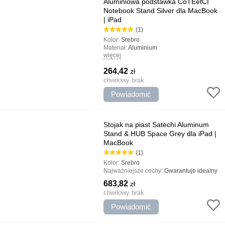
Aluminiowa podstawka CoTEetCI
Notebook Stand Silver dla MacBook
| iPad
(1)
Kolor:
Srebro
Materiał:
Aluminium
więcej
Typ:
Stojaki
Najważniejsze cechy:
Niezawodne
264,42
zł
trzymanie i wychwytywanie, Regulowany
kąt nachylenia, Ergonomiczny styl
chwilowy brak
Powiadomić
Stojak na piast Satechi Aluminum
Stand & HUB Space Grey dla iPad |
MacBook
(1)
Kolor:
Srebro
Najważniejsze cechy:
Gwarantuje idealny
kąt widzenia, Wyświetla obsługę dzięki
683,82
zł
rozdzielczości 4 do, Wygodna i składana
chwilowy brak
konstrukcja
Powiadomić