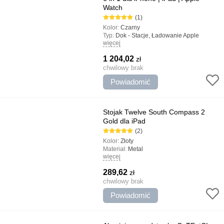
Watch
(1)
Kolor:
Czarny
Typ:
Dok - Stacje, Ładowanie Apple
więcej
Watch, Ładowanie dwóch urządzeń, 3 w
1, USB 3.1 Type C, Szybkie /Quick Charge
1 204,02
zł
Najważniejsze cechy:
Wysokiej jakości
materiały, Ładowanie 6 w tym samym
chwilowy brak
czasie, Kompaktowy i lekki przypadek,
Powiadomić
Powłoka z aramida
Stojak Twelve South Compass 2
Gold dla iPad
(2)
Kolor:
Złoty
Materiał:
Metal
więcej
Typ:
Stojaki
289,62
zł
chwilowy brak
Powiadomić