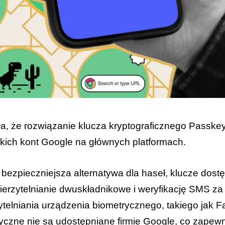
a, że rozwiązanie klucza kryptograficznego Passkeys
kich kont Google na głównych platformach.
 bezpieczniejsza alternatywa dla haseł, klucze dos
wierzytelnianie dwuskładnikowe i weryfikację SMS z
ytelniania urządzenia biometrycznego, takiego jak F
yczne nie są udostępniane firmie Google, co zapew