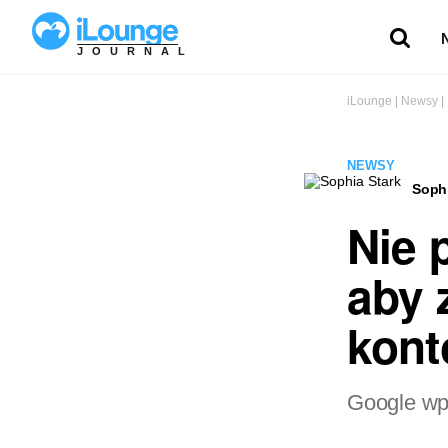
JOURNAL
iLounge
|
Newsy
|
NEWSY
Sophi
Nie 
aby 
kont
Google wpr