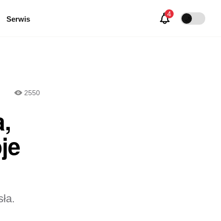
Serwis
🌙
2550
a,
je
ła.