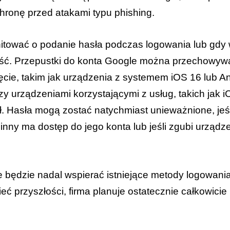
hronę przed atakami typu phishing.
tować o podanie hasła podczas logowania lub gdy w
ść. Przepustki do konta Google można przechowy
cie, takim jak urządzenia z systemem iOS 16 lub And
y urządzeniami korzystającymi z usług, takich jak i
 Hasła mogą zostać natychmiast unieważnione, jeśl
inny ma dostęp do jego konta lub jeśli zgubi urządz
będzie nadal wspierać istniejące metody logowania,
ieć przyszłości, firma planuje ostatecznie całkowicie