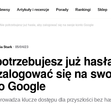
Newsy
Artykuły i recenzje
Porady
Rankingi
Sklep
Nie potrzebujesz już hasła, aby zalogować się na swoje konto Google
a Stark
· 05/04/23
potrzebujesz już hasł
zalogować się na swo
o Google
owadza klucze dostępu dla przyszłości bez has