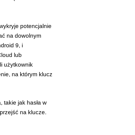
ykryje potencjalnie
wać na dowolnym
roid 9, i
Cloud lub
i użytkownik
enie, na którym klucz
 takie jak hasła w
 przejść na klucze.