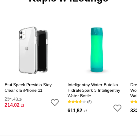
Etui Speck Presidio Stay
Inteligentny Water Butelka
Dre
Clear dla iPhone 11
HidrateSpark 3 Inteligentny
Woo
Water Bottle
Wal
234,49
zł
(5)
214,02
zł
611,82
33
zł