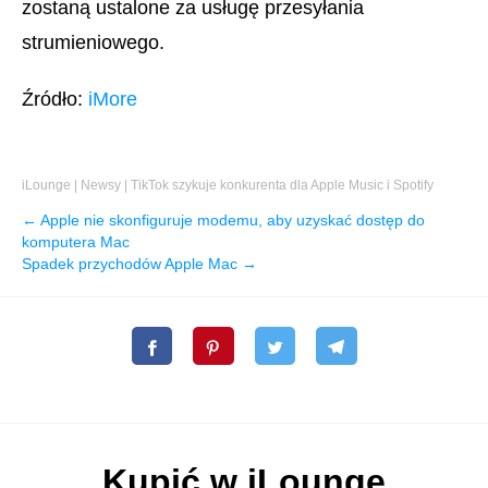
zostaną ustalone za usługę przesyłania
strumieniowego.
Źródło:
iMore
iLounge
|
Newsy
|
TikTok szykuje konkurenta dla Apple Music i Spotify
← Apple nie skonfiguruje modemu, aby uzyskać dostęp do
komputera Mac
Spadek przychodów Apple Mac →
Kupić w iLounge