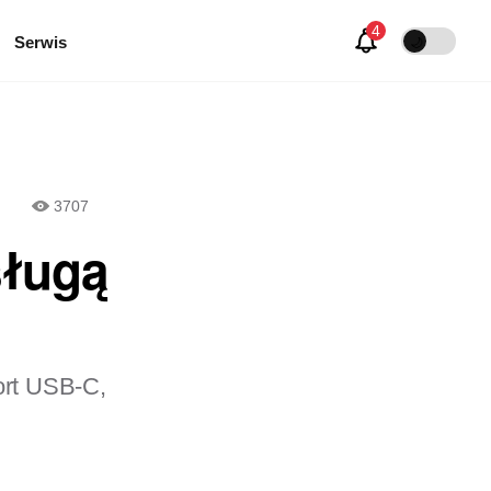
Serwis
🌙
3707
sługą
port USB-C,