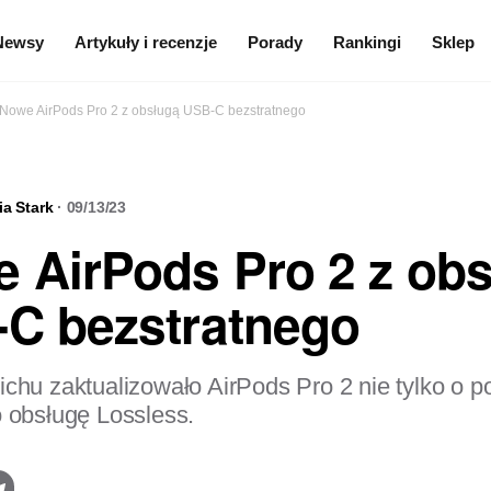
Newsy
Artykuły i recenzje
Porady
Rankingi
Sklep
Nowe AirPods Pro 2 z obsługą USB-C bezstratnego
a Stark
· 09/13/23
 AirPods Pro 2 z ob
C bezstratnego
ichu zaktualizowało AirPods Pro 2 nie tylko o 
o obsługę Lossless.