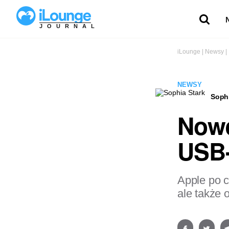
JOURNAL
iLounge
|
Newsy
|
NEWSY
Sophi
Nowe
USB-
Apple po c
ale także 