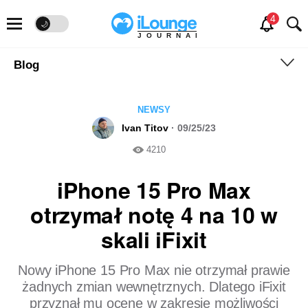
🌙
JOURNAL
Blog
NEWSY
Ivan Titov
· 09/25/23
4210
iPhone 15 Pro Max
otrzymał notę ​​4 na 10 w
skali iFixit
Nowy iPhone 15 Pro Max nie otrzymał prawie
żadnych zmian wewnętrznych. Dlatego iFixit
przyznał mu ocenę w zakresie możliwości