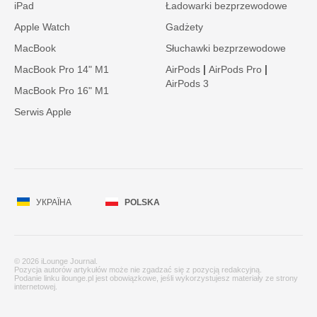
iPad
Ładowarki bezprzewodowe
Apple Watch
Gadżety
MacBook
Słuchawki bezprzewodowe
|
|
MacBook Pro 14" M1
AirPods
AirPods Pro
AirPods 3
MacBook Pro 16" M1
Serwis Apple
УКРАЇНА
POLSKA
© 2026 iLounge Journal.
Pozycja autorów artykułów może nie zgadzać się z pozycją redakcyjną.
Podanie linku ilounge.pl jest obowiązkowe, jeśli wykorzystujesz materiały ze strony
internetowej.