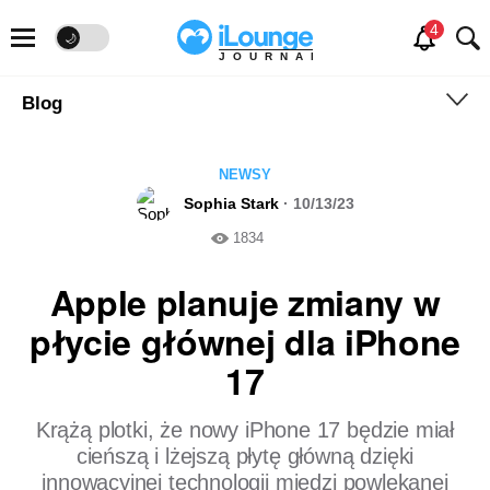
🌙
JOURNAL
Blog
NEWSY
Sophia Stark
· 10/13/23
1834
Apple planuje zmiany w
płycie głównej dla iPhone
17
Krążą plotki, że nowy iPhone 17 będzie miał
cieńszą i lżejszą płytę główną dzięki
innowacyjnej technologii miedzi powlekanej