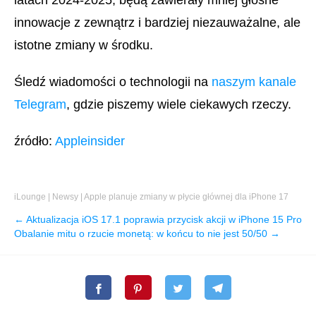
latach 2024-2025, będą zawierały mniej głośne
innowacje z zewnątrz i bardziej niezauważalne, ale
istotne zmiany w środku.
Śledź wiadomości o technologii na
naszym kanale
Telegram
, gdzie piszemy wiele ciekawych rzeczy.
źródło:
Appleinsider
iLounge
|
Newsy
|
Apple planuje zmiany w płycie głównej dla iPhone 17
← Aktualizacja iOS 17.1 poprawia przycisk akcji w iPhone 15 Pro
Obalanie mitu o rzucie monetą: w końcu to nie jest 50/50 →